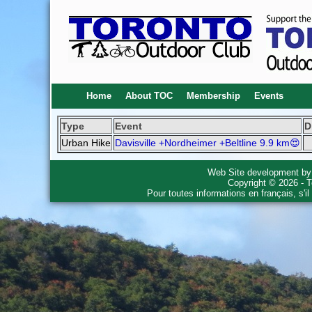
Home
About TOC
Membership
Events
Type
Event
D
Urban Hike
Davisville +Nordheimer +Beltline 9.9 km😍
Web Site development b
Copyright © 2026 - T
Pour toutes informations en français, s'i