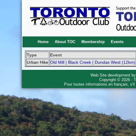
Home
About TOC
Membership
Events
Type
Event
Urban Hike
Old Mill | Black Creek | Dundas West (12km)
Web Site development b
Copyright © 2026 - T
Pour toutes informations en français, s'i